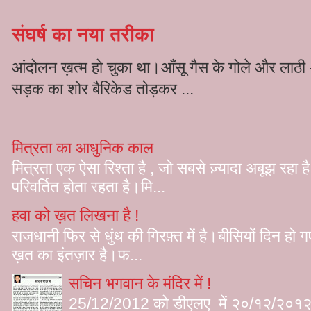
संघर्ष का नया तरीका
आंदोलन ख़त्म हो चुका था।आँसू गैस के गोले और लाठी -
सड़क का शोर बैरिकेड तोड़कर ...
मित्रता का आधुनिक काल
मित्रता एक ऐसा रिश्ता है , जो सबसे ज़्यादा अबूझ रह
परिवर्तित होता रहता है।मि...
हवा को ख़त लिखना है !
राजधानी फिर से धुंध की गिरफ़्त में है।बीसियों दिन हो
ख़त का इंतज़ार है।फ...
सचिन भगवान के मंदिर में !
25/12/2012 को डीएलए में २०/१२/२०१२ को